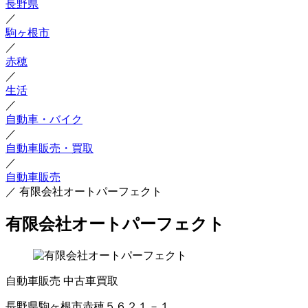
長野県
／
駒ヶ根市
／
赤穂
／
生活
／
自動車・バイク
／
自動車販売・買取
／
自動車販売
／
有限会社オートパーフェクト
有限会社オートパーフェクト
自動車販売
中古車買取
長野県駒ヶ根市赤穂５６２１－１