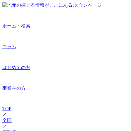
ホーム・検索
コラム
はじめての方
事業主の方
TOP
／
全国
／