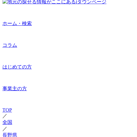
ホーム・検索
コラム
はじめての方
事業主の方
TOP
／
全国
／
長野県