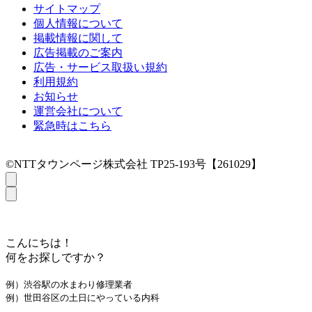
サイトマップ
個人情報について
掲載情報に関して
広告掲載のご案内
広告・サービス取扱い規約
利用規約
お知らせ
運営会社について
緊急時はこちら
©NTTタウンページ株式会社 TP25-193号【261029】
こんにちは！
何をお探しですか？
例）渋谷駅の水まわり修理業者
例）世田谷区の土日にやっている内科