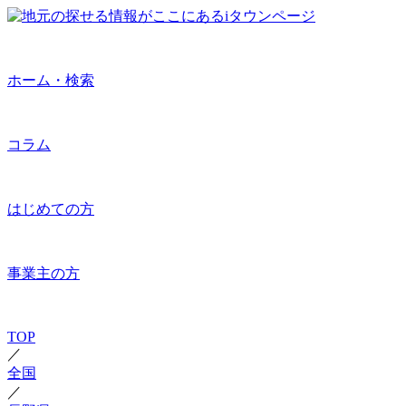
ホーム・検索
コラム
はじめての方
事業主の方
TOP
／
全国
／