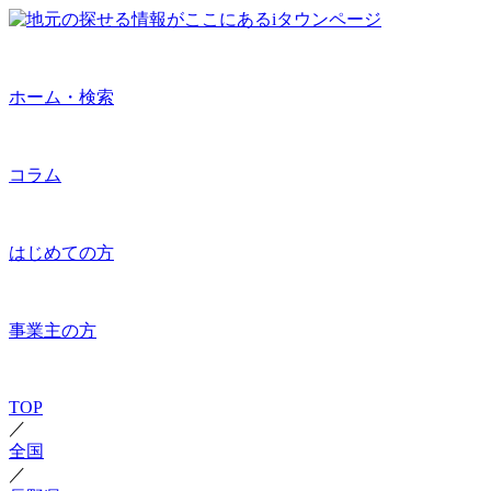
ホーム・検索
コラム
はじめての方
事業主の方
TOP
／
全国
／