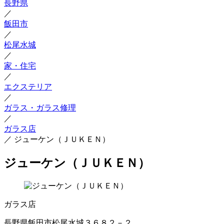
長野県
／
飯田市
／
松尾水城
／
家・住宅
／
エクステリア
／
ガラス・ガラス修理
／
ガラス店
／
ジューケン（ＪＵＫＥＮ）
ジューケン（ＪＵＫＥＮ）
ガラス店
長野県飯田市松尾水城３６８２－２