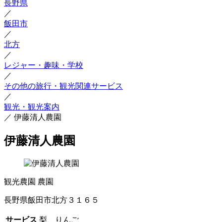
長野県
／
飯田市
／
北方
／
レジャー・趣味・学校
／
その他の旅行・観光関連サービス
／
観光・観光案内
／
伊藤清人農園
伊藤清人農園
観光農園
農園
長野県飯田市北方３１６５
サービス
梨、りんご