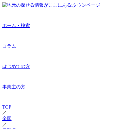
ホーム・検索
コラム
はじめての方
事業主の方
TOP
／
全国
／