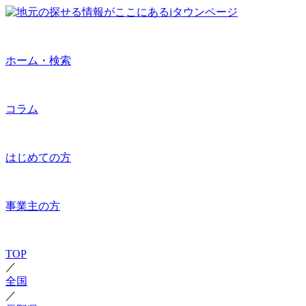
ホーム・検索
コラム
はじめての方
事業主の方
TOP
／
全国
／