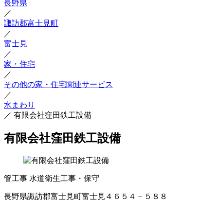
長野県
／
諏訪郡富士見町
／
富士見
／
家・住宅
／
その他の家・住宅関連サービス
／
水まわり
／
有限会社窪田鉄工設備
有限会社窪田鉄工設備
管工事
水道衛生工事・保守
長野県諏訪郡富士見町富士見４６５４－５８８