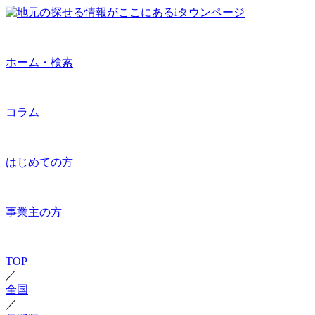
ホーム・検索
コラム
はじめての方
事業主の方
TOP
／
全国
／