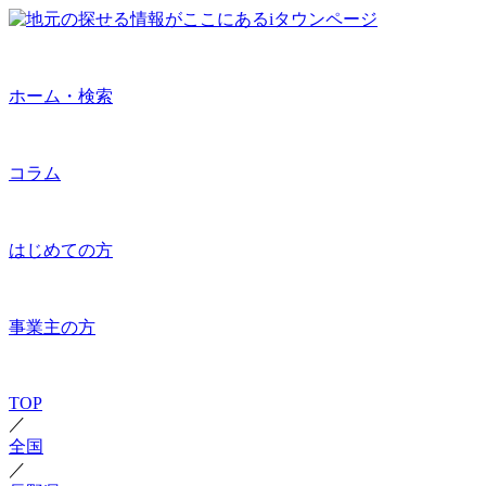
ホーム・検索
コラム
はじめての方
事業主の方
TOP
／
全国
／