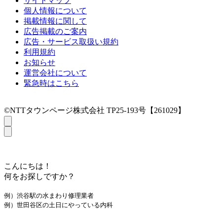
サイトマップ
個人情報について
掲載情報に関して
広告掲載のご案内
広告・サービス取扱い規約
利用規約
お知らせ
運営会社について
緊急時はこちら
©NTTタウンページ株式会社 TP25-193号【261029】
こんにちは！
何をお探しですか？
例）渋谷駅の水まわり修理業者
例）世田谷区の土日にやっている内科