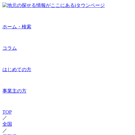
ホーム・検索
コラム
はじめての方
事業主の方
TOP
／
全国
／