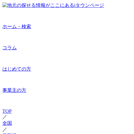
ホーム・検索
コラム
はじめての方
事業主の方
TOP
／
全国
／