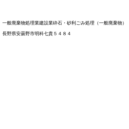
一般廃棄物処理業
建設業
砕石・砂利
ごみ処理（一般廃棄物）
長野県安曇野市明科七貴５４８４