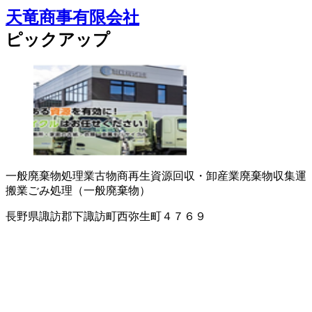
天竜商事有限会社
ピックアップ
一般廃棄物処理業
古物商
再生資源回収・卸
産業廃棄物収集運
搬業
ごみ処理（一般廃棄物）
長野県諏訪郡下諏訪町西弥生町４７６９