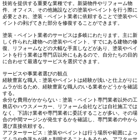
技術を提供する重要な業種です。新築物件やリフォーム物
件、オフィス、その他施設などの塗装やペイントを行う際に
必要とされ、塗装・ペイント業者に依頼することで塗装やペ
イントの剥げてきた部分を修復することができます。
塗装・ペイント業者のサービスは多岐にわたります。主に新
しく作られた建物への塗装やペイント、すでにある建物の修
復、リフォームなどの大幅な手直しなどがあり、塗装やペイ
ントを行う業者は専門店以外にもあるので、自分たちの目的
に合わせて最適なサービスを選択できます。
サービスや事業者選びの観点
経験豊富な職人：塗装やペイントは経験が浅いと仕上がりに
ムラが出るため、経験豊富な職人のいる業者かどうかを確認
する。
余分な費用がかからない：塗装・ペイント専門業者以外の工
務店やハウスメーカー、リフォーム会社などは自社施工では
なく、下請け業者や専門業者に委託することが多い。その場
合の中間マージンが発生するかを確認し、専門業者の中から
選び直接依頼する。
アフターサービス：塗装やペイントは行う場所や範囲によっ
てムラや色落ちが後々判明することもあるため、アフターサ