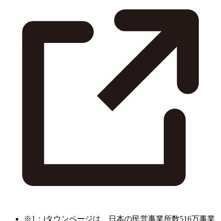
※1：iタウンページは、日本の民営事業所数516万事業