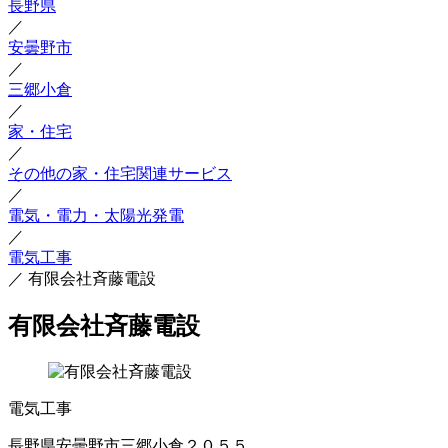
長野県
／
安曇野市
／
三郷小倉
／
家・住宅
／
その他の家・住宅関連サービス
／
電気・電力・太陽光発電
／
電気工事
／
有限会社斉藤電設
有限会社斉藤電設
電気工事
長野県安曇野市三郷小倉２０５５