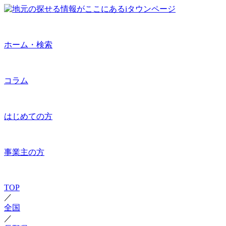
ホーム・検索
コラム
はじめての方
事業主の方
TOP
／
全国
／