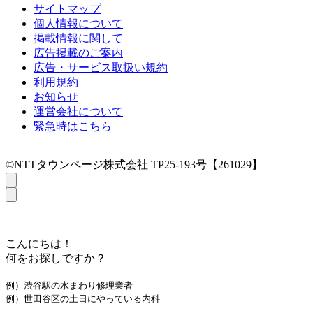
サイトマップ
個人情報について
掲載情報に関して
広告掲載のご案内
広告・サービス取扱い規約
利用規約
お知らせ
運営会社について
緊急時はこちら
©NTTタウンページ株式会社 TP25-193号【261029】
こんにちは！
何をお探しですか？
例）渋谷駅の水まわり修理業者
例）世田谷区の土日にやっている内科