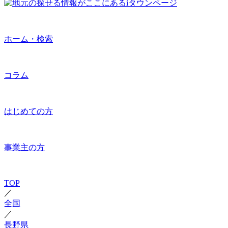
ホーム・検索
コラム
はじめての方
事業主の方
TOP
／
全国
／
長野県