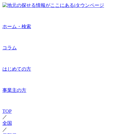
ホーム・検索
コラム
はじめての方
事業主の方
TOP
／
全国
／