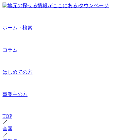
ホーム・検索
コラム
はじめての方
事業主の方
TOP
／
全国
／