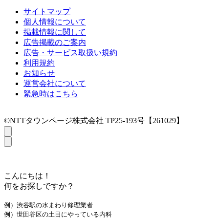
サイトマップ
個人情報について
掲載情報に関して
広告掲載のご案内
広告・サービス取扱い規約
利用規約
お知らせ
運営会社について
緊急時はこちら
©NTTタウンページ株式会社 TP25-193号【261029】
こんにちは！
何をお探しですか？
例）渋谷駅の水まわり修理業者
例）世田谷区の土日にやっている内科