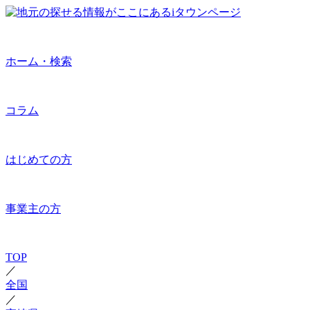
ホーム・検索
コラム
はじめての方
事業主の方
TOP
／
全国
／