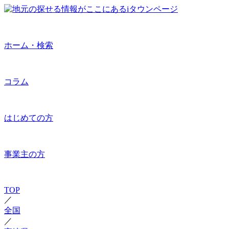
ホーム・検索
コラム
はじめての方
事業主の方
TOP
／
全国
／