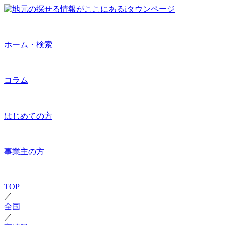
ホーム・検索
コラム
はじめての方
事業主の方
TOP
／
全国
／