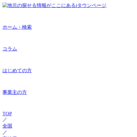
ホーム・検索
コラム
はじめての方
事業主の方
TOP
／
全国
／