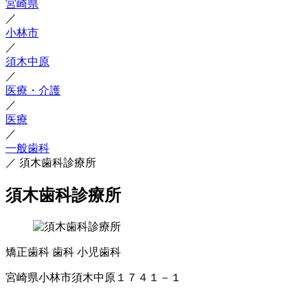
宮崎県
／
小林市
／
須木中原
／
医療・介護
／
医療
／
一般歯科
／
須木歯科診療所
須木歯科診療所
矯正歯科
歯科
小児歯科
宮崎県小林市須木中原１７４１－１