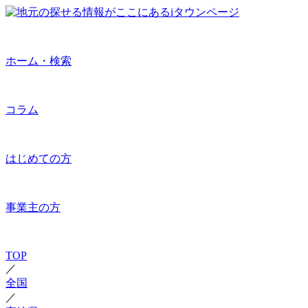
ホーム・検索
コラム
はじめての方
事業主の方
TOP
／
全国
／