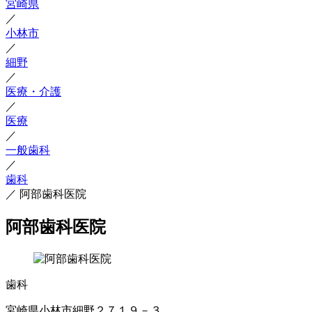
宮崎県
／
小林市
／
細野
／
医療・介護
／
医療
／
一般歯科
／
歯科
／
阿部歯科医院
阿部歯科医院
歯科
宮崎県小林市細野２７１９－３