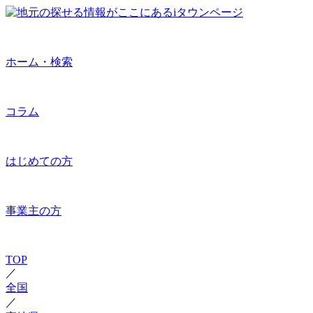
ホーム・検索
コラム
はじめての方
事業主の方
TOP
／
全国
／