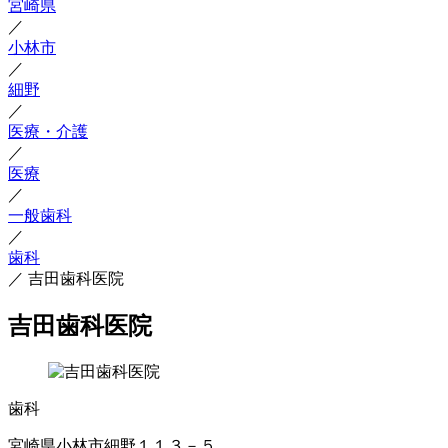
宮崎県
／
小林市
／
細野
／
医療・介護
／
医療
／
一般歯科
／
歯科
／
吉田歯科医院
吉田歯科医院
歯科
宮崎県小林市細野１１３－５