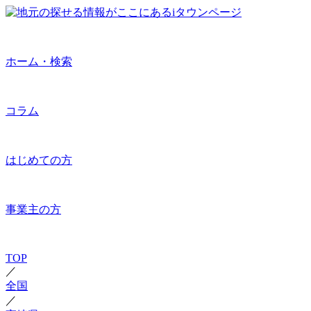
ホーム・検索
コラム
はじめての方
事業主の方
TOP
／
全国
／