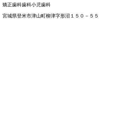
矯正歯科
歯科
小児歯科
宮城県登米市津山町柳津字形沼１５０－５５