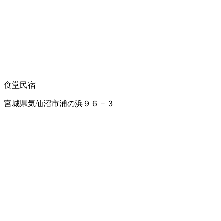
食堂
民宿
宮城県気仙沼市浦の浜９６－３