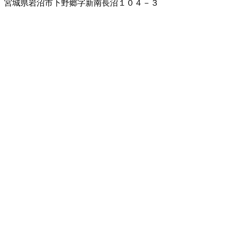
宮城県岩沼市下野郷字新南長沼１０４－３