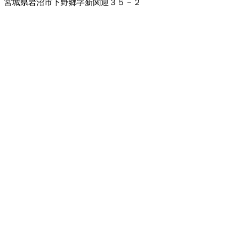
宮城県岩沼市下野郷字新関迎３５－２