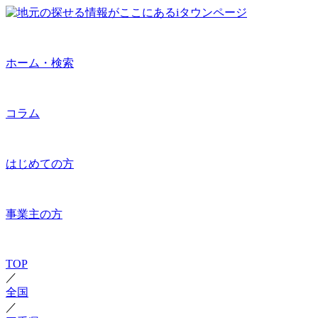
ホーム・検索
コラム
はじめての方
事業主の方
TOP
／
全国
／