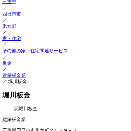
三重県
／
四日市市
／
釆女町
／
家・住宅
／
その他の家・住宅関連サービス
／
板金
／
建築板金業
／
堀川板金
堀川板金
建築板金業
三重県四日市市釆女町２０６９－２