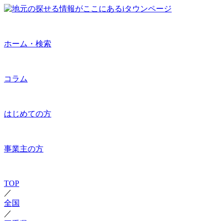
ホーム・検索
コラム
はじめての方
事業主の方
TOP
／
全国
／