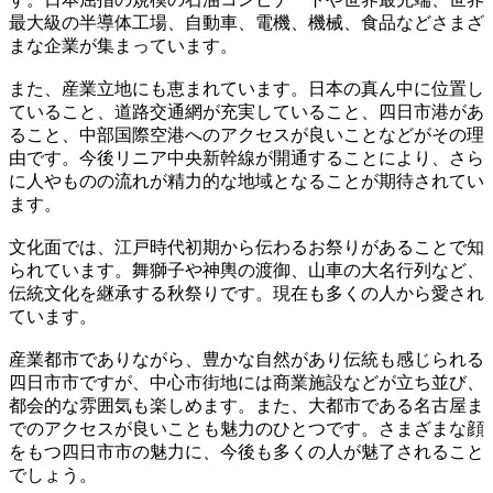
最大級の半導体工場、自動車、電機、機械、食品などさまざ
まな企業が集まっています。
また、産業立地にも恵まれています。日本の真ん中に位置し
ていること、道路交通網が充実していること、四日市港があ
ること、中部国際空港へのアクセスが良いことなどがその理
由です。今後リニア中央新幹線が開通することにより、さら
に人やものの流れが精力的な地域となることが期待されてい
ます。
文化面では、江戸時代初期から伝わるお祭りがあることで知
られています。舞獅子や神輿の渡御、山車の大名行列など、
伝統文化を継承する秋祭りです。現在も多くの人から愛され
ています。
産業都市でありながら、豊かな自然があり伝統も感じられる
四日市市ですが、中心市街地には商業施設などが立ち並び、
都会的な雰囲気も楽しめます。また、大都市である名古屋ま
でのアクセスが良いことも魅力のひとつです。さまざまな顔
をもつ四日市市の魅力に、今後も多くの人が魅了されること
でしょう。