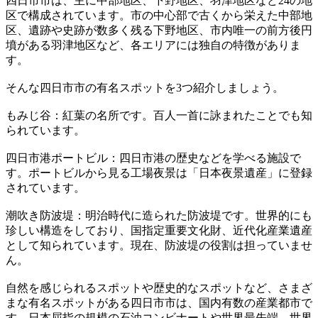
四日市市は、主に中部地区、下野地区、羽津地区など24の地
区で構成されています。市の中心部で古くから栄えた中部地
区、遺跡や史跡が数多く残る下野地区、市内唯一の前方後円
墳がある羽津地区など、各エリアには独自の特徴がありま
す。
そんな四日市市の有名スポットを3つ紹介しましょう。
もみじ谷：紅葉の名所です。百人一首に詠まれたことでも知
られています。
四日市港ポートビル：四日市港の歴史などを学べる施設で
す。ポートビルから見る工場夜景は「日本夜景遺産」に登録
されています。
潮吹き防波堤：明治時代に造られた防波堤です。世界的にも
珍しい構造をしており、国指定重要文化財、近代化産業遺産
として知られています。現在、防波堤の役割は担っていませ
ん。
自然を感じられるスポットや歴史的なスポットなど、さまざ
まな有名スポットがある四日市市は、国内有数の産業都市で
す。日本屈指の規模の石油コンビナートや世界最先端、世界