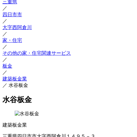
三重県
／
四日市市
／
大字西阿倉川
／
家・住宅
／
その他の家・住宅関連サービス
／
板金
／
建築板金業
／
水谷板金
水谷板金
建築板金業
三重県四日市市大字西阿倉川１４９５－３