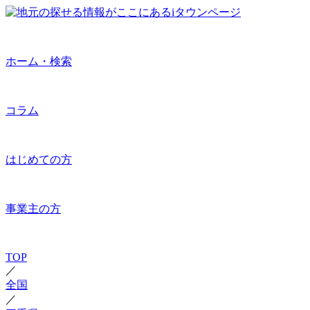
ホーム・検索
コラム
はじめての方
事業主の方
TOP
／
全国
／