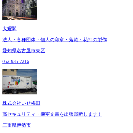
大耀閣
法人・各種団体・個人の印章・落款・花押の製作
愛知県名古屋市東区
052-935-7216
株式会社いせ梅田
高セキュリティ・機密文書を出張裁断します！
三重県伊勢市