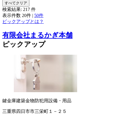
すべてクリア
検索結果:
217
件
表示件数
20件
|
50件
ピックアップとは？
有限会社まるかぎ本舗
ピックアップ
鍵
金庫
建築金物
防犯用設備・用品
三重県四日市市三栄町１－２５