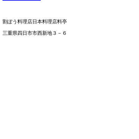
割ぽう料理店
日本料理店
料亭
三重県四日市市西新地３－６