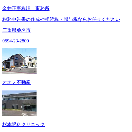
金井正憲税理士事務所
税務申告書の作成や相続税・贈与税ならお任せください
三重県桑名市
0594-23-2800
オオノ不動産
杉本眼科クリニック