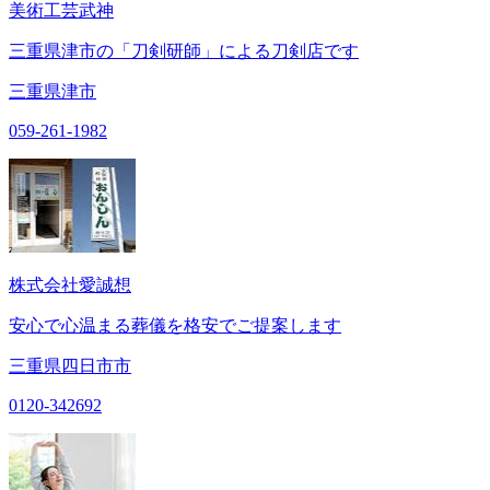
美術工芸武神
三重県津市の「刀剣研師」による刀剣店です
三重県津市
059-261-1982
株式会社愛誠想
安心で心温まる葬儀を格安でご提案します
三重県四日市市
0120-342692