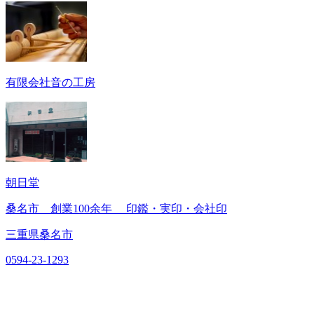
有限会社音の工房
朝日堂
桑名市 創業100余年 印鑑・実印・会社印
三重県桑名市
0594-23-1293