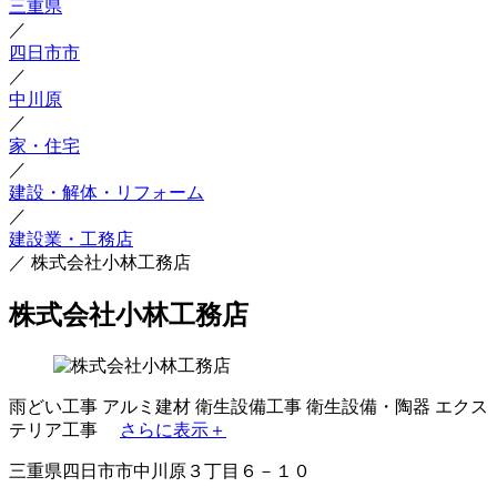
三重県
／
四日市市
／
中川原
／
家・住宅
／
建設・解体・リフォーム
／
建設業・工務店
／
株式会社小林工務店
株式会社小林工務店
雨どい工事
アルミ建材
衛生設備工事
衛生設備・陶器
エクス
テリア工事
さらに表示＋
三重県四日市市中川原３丁目６－１０