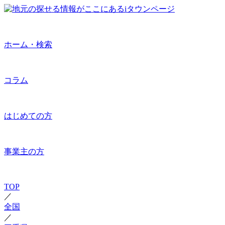
ホーム・検索
コラム
はじめての方
事業主の方
TOP
／
全国
／