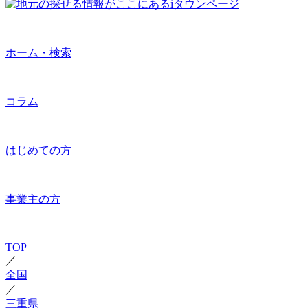
ホーム・検索
コラム
はじめての方
事業主の方
TOP
／
全国
／
三重県