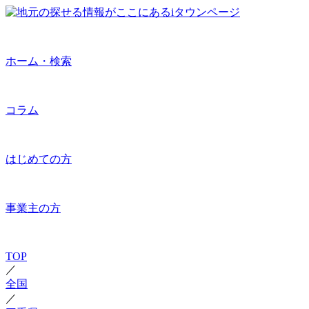
ホーム・検索
コラム
はじめての方
事業主の方
TOP
／
全国
／