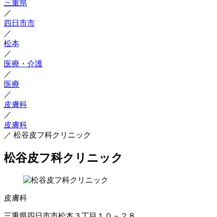
三重県
／
四日市市
／
松本
／
医療・介護
／
医療
／
皮膚科
／
皮膚科
／
松谷皮フ科クリニック
松谷皮フ科クリニック
皮膚科
三重県四日市市松本３丁目１０－２８