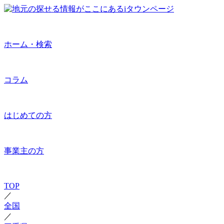
ホーム・検索
コラム
はじめての方
事業主の方
TOP
／
全国
／