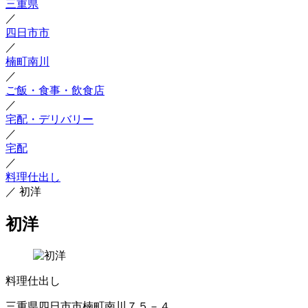
三重県
／
四日市市
／
楠町南川
／
ご飯・食事・飲食店
／
宅配・デリバリー
／
宅配
／
料理仕出し
／
初洋
初洋
料理仕出し
三重県四日市市楠町南川７５－４