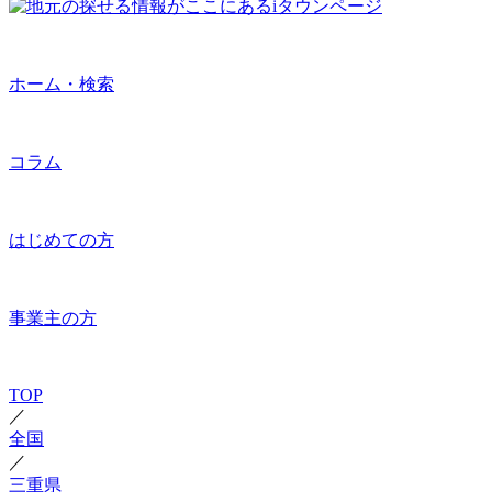
ホーム・検索
コラム
はじめての方
事業主の方
TOP
／
全国
／
三重県