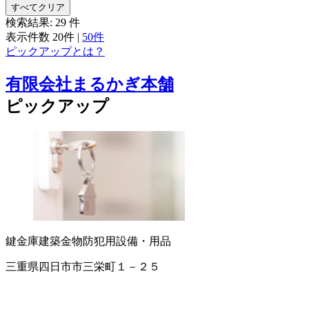
すべてクリア
検索結果:
29
件
表示件数
20件
|
50件
ピックアップとは？
有限会社まるかぎ本舗
ピックアップ
鍵
金庫
建築金物
防犯用設備・用品
三重県四日市市三栄町１－２５