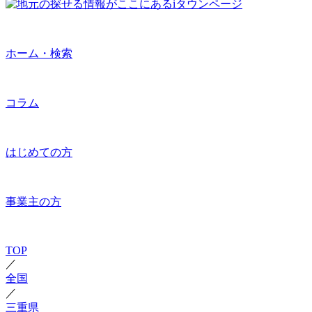
ホーム・検索
コラム
はじめての方
事業主の方
TOP
／
全国
／
三重県