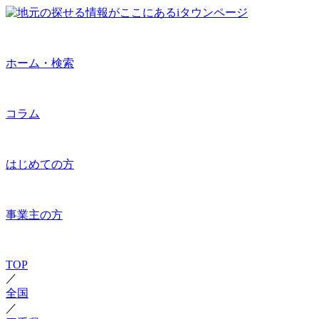
ホーム・検索
コラム
はじめての方
事業主の方
TOP
／
全国
／