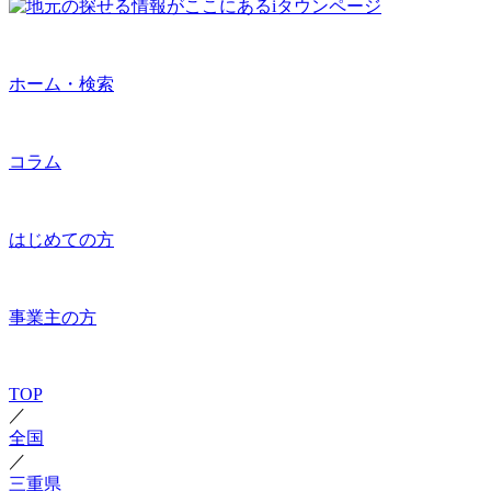
ホーム・検索
コラム
はじめての方
事業主の方
TOP
／
全国
／
三重県