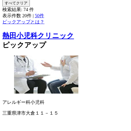
すべてクリア
検索結果:
74
件
表示件数
20件
|
50件
ピックアップとは？
熱田小児科クリニック
ピックアップ
アレルギー科
小児科
三重県津市大倉１１－１５