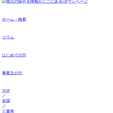
ホーム・検索
コラム
はじめての方
事業主の方
TOP
／
全国
／
三重県