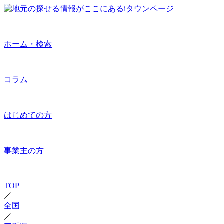
ホーム・検索
コラム
はじめての方
事業主の方
TOP
／
全国
／