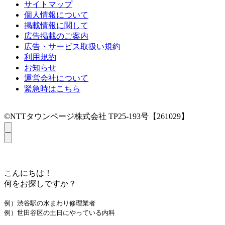
サイトマップ
個人情報について
掲載情報に関して
広告掲載のご案内
広告・サービス取扱い規約
利用規約
お知らせ
運営会社について
緊急時はこちら
©NTTタウンページ株式会社 TP25-193号【261029】
こんにちは！
何をお探しですか？
例）渋谷駅の水まわり修理業者
例）世田谷区の土日にやっている内科