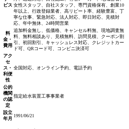
ビス
女性スタッフ、自社スタッフ、専門資格保有、創業10
年以上、行政登録業者、高リピート率、経験豊富、丁
寧な仕事、緊急対応、法人対応、即日対応、見積対
応、年中無休、24時間営業
追加料金無し、低価格、キャンセル料無、現地調査無
料
料、無料相談あり、見積無料、訪問見積、クーポン割
金・
引、初回割引、キャッシュレス対応、クレジットカー
費用
ド可、QRコード可、コンビニ決済可
アク
セ
ス・
全国対応、オンライン予約、電話予約
利便
性
公的
機関
指定給水装置工事事業者
の認
定
設立
1991/06/21
年月