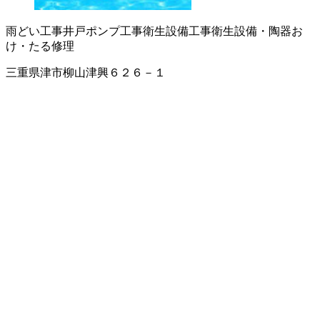
雨どい工事
井戸ポンプ工事
衛生設備工事
衛生設備・陶器
お
け・たる修理
三重県津市柳山津興６２６－１