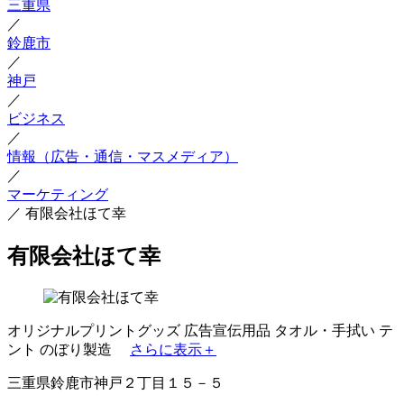
三重県
／
鈴鹿市
／
神戸
／
ビジネス
／
情報（広告・通信・マスメディア）
／
マーケティング
／
有限会社ほて幸
有限会社ほて幸
オリジナルプリントグッズ
広告宣伝用品
タオル・手拭い
テ
ント
のぼり製造
さらに表示＋
三重県鈴鹿市神戸２丁目１５－５