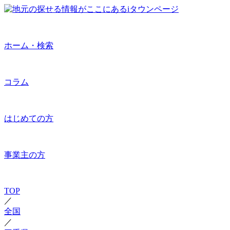
ホーム・検索
コラム
はじめての方
事業主の方
TOP
／
全国
／