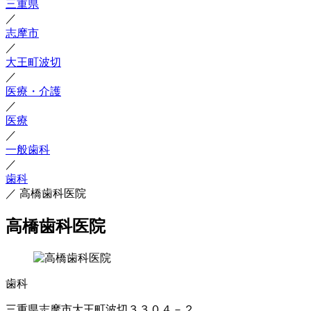
三重県
／
志摩市
／
大王町波切
／
医療・介護
／
医療
／
一般歯科
／
歯科
／
高橋歯科医院
高橋歯科医院
歯科
三重県志摩市大王町波切３３０４－２