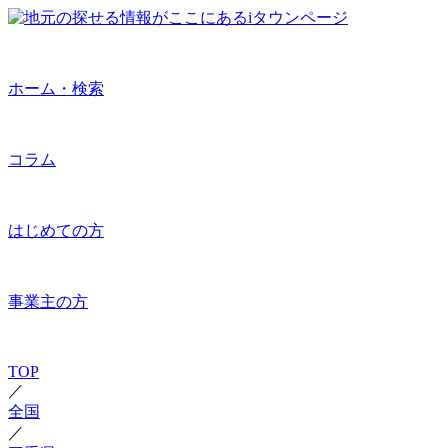
ホーム・検索
コラム
はじめての方
事業主の方
TOP
／
全国
／