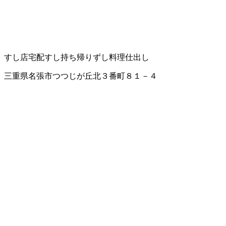
すし店
宅配すし
持ち帰りずし
料理仕出し
三重県名張市つつじが丘北３番町８１－４