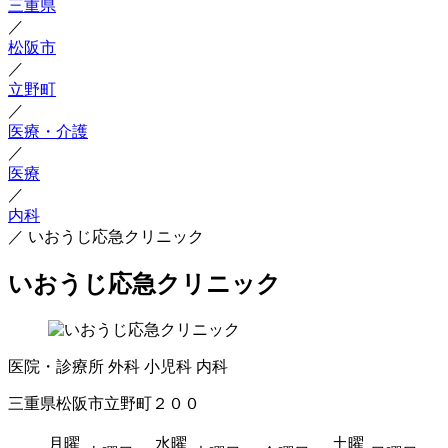
三重県
／
松阪市
／
立野町
／
医療・介護
／
医療
／
内科
／
いおうじ応急クリニック
いおうじ応急クリニック
医院・診療所
外科
小児科
内科
三重県松阪市立野町２００
月曜
水曜
土曜