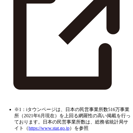
※1：iタウンページは、日本の民営事業所数516万事業
所（2021年6月現在）を上回る網羅性の高い掲載を行っ
ております。日本の民営事業所数は、総務省統計局サ
イト（
https://www.stat.go.jp
）を参照