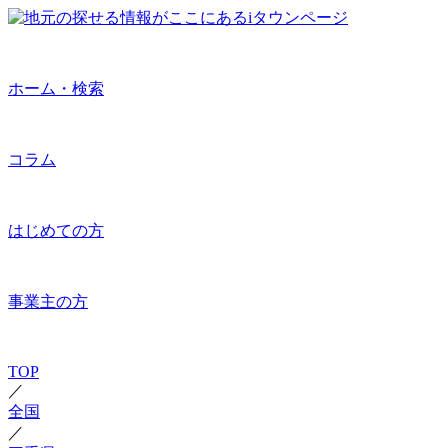
ホーム・検索
コラム
はじめての方
事業主の方
TOP
／
全国
／