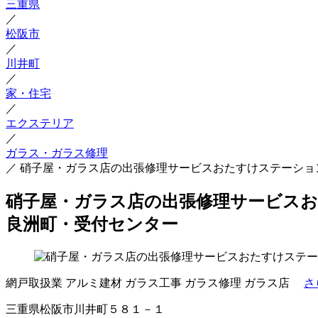
三重県
／
松阪市
／
川井町
／
家・住宅
／
エクステリア
／
ガラス・ガラス修理
／
硝子屋・ガラス店の出張修理サービスおたすけステーショ
硝子屋・ガラス店の出張修理サービスお
良洲町・受付センター
網戸取扱業
アルミ建材
ガラス工事
ガラス修理
ガラス店
さ
三重県松阪市川井町５８１－１