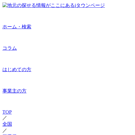
ホーム・検索
コラム
はじめての方
事業主の方
TOP
／
全国
／