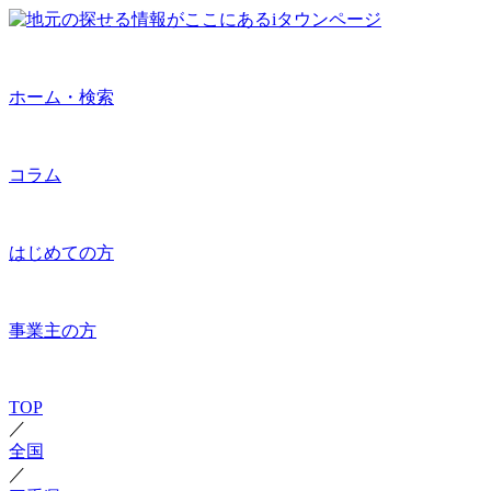
ホーム・検索
コラム
はじめての方
事業主の方
TOP
／
全国
／