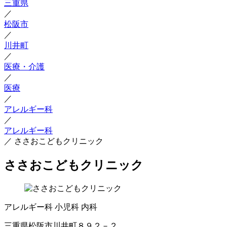
三重県
／
松阪市
／
川井町
／
医療・介護
／
医療
／
アレルギー科
／
アレルギー科
／
ささおこどもクリニック
ささおこどもクリニック
アレルギー科
小児科
内科
三重県松阪市川井町８９２－２