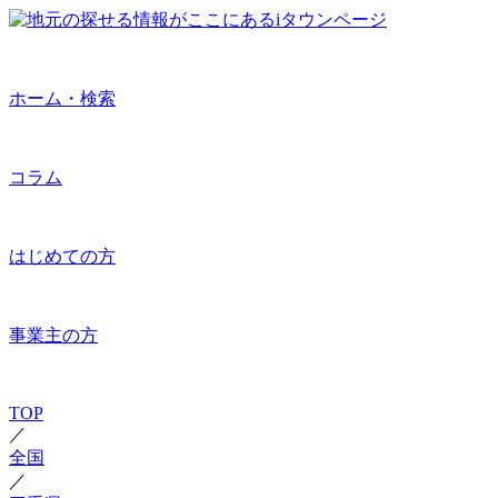
ホーム・検索
コラム
はじめての方
事業主の方
TOP
／
全国
／